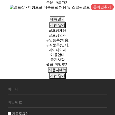
본문 바로가기
홈화면추가
메뉴열기
메뉴
닫기
골프장채용
골프장인재
구인등록(채용)
구직등록(인재)
마이페이지
이용안내
공지사항
월급,취업후기
사용자메뉴
메뉴
닫기
회
원
로
그
인
자동로그인