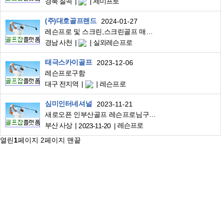
경북 칠곡
세미프로
(주)대호골프랜드
2024-01-27
레슨프로 및 스크린,스크린골프 매니저
경남 사천
실외레슨프로
태극스카이골프
2023-12-06
레슨프로구함
대구 전지역
레슨프로
심미인터네셔널
2023-11-21
새로오픈 인부산골프 레슨프로님구합니다
부산 사상
레슨프로
2023-11-20
열린
1
페이지
2
페이지
맨끝