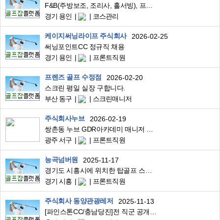
F&B(주방보조, 조리사, 홀서빙), 프론트 구합니다.
경기 용인
코스관리
케이지써닝라이프 주식회사
2026-02-25
써닝포인트CC 정규직 채용
경기 용인
프론트직원
프렌즈 골프 수정점
2026-02-20
스크린 평일 실장 구합니다.
부산 동구
스크린매니저
주식회사누브
2026-02-19
쌍촌동 누브 GDR아카데미 매니저 모집
광주 서구
프론트직원
능곡넘버원
2025-11-17
경기도 시흥시에 위치한 탑골프 스크린 골프장 직원 모집
경기 시흥
프론트직원
주식회사 동양관광레저
2025-11-13
[파인스톤CC/충남당진]전 직군 공개채용