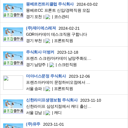
몽베르컨트리클럽 주식회사
2024-03-02
몽베르CC 프론트 신입/경력직원 모집
경기 포천
코스관리
(주)제이에스레져
2024-02-21
GDR아카데미 데스크직원 구합니다
경기 부천
프론트직원
주식회사 더벙커
2023-12-18
프렌즈 스크린/아카데미 남양주화도점에서 정직원을 모집합니다.
경기 남양주
스크린직원
더아너스문정 주식회사
2023-12-06
프렌즈아카데미 문정하비오점에서 상담직원을 구합니다
서울 송파
프론트직원
신한라이프생명보험 주식회사
2023-11-10
신한라이프 삼성지점에서 캐디 출신의 인사담당자/매니저를 채용합니다.
서울 강남
캐디
(주)유주
2023-11-01