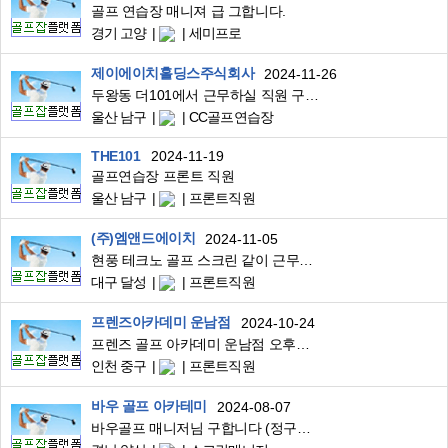
골프 연습장 매니져 급 그합니다.
경기 고양
세미프로
제이에이치홀딩스주식회사
2024-11-26
두왕동 더101에서 근무하실 직원 구합니다.
울산 남구
CC골프연습장
THE101
2024-11-19
골프연습장 프론트 직원
울산 남구
프론트직원
(주)엠앤드에이치
2024-11-05
현풍 테크노 골프 스크린 같이 근무하실 분 모집
대구 달성
프론트직원
프렌즈아카데미 운남점
2024-10-24
프렌즈 골프 아카데미 운남점 오후마감 매니져님 모십니다
인천 중구
프론트직원
바우 골프 아카테미
2024-08-07
바우골프 매니저님 구합니다 (정구직/파트/주말)