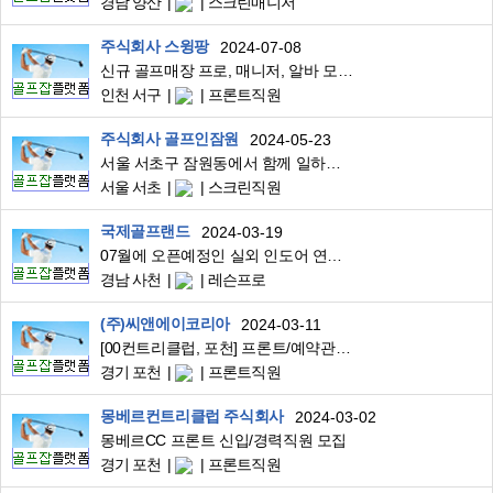
경남 양산
스크린매니저
주식회사 스윙팡
2024-07-08
신규 골프매장 프로, 매니저, 알바 모집합니다.
인천 서구
프론트직원
주식회사 골프인잠원
2024-05-23
서울 서초구 잠원동에서 함께 일하실분 찾습니다
서울 서초
스크린직원
국제골프랜드
2024-03-19
07월에 오픈예정인 실외 인도어 연습장 같이 근무할 프로/직원님 구합니다
경남 사천
레슨프로
(주)씨앤에이코리아
2024-03-11
[00컨트리클럽, 포천] 프론트/예약관리/기숙사 관리 각 정규직 사원 모집
경기 포천
프론트직원
몽베르컨트리클럽 주식회사
2024-03-02
몽베르CC 프론트 신입/경력직원 모집
경기 포천
프론트직원