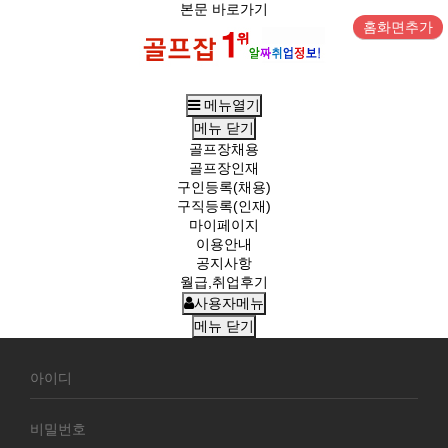
본문 바로가기
홈화면추가
메뉴열기
메뉴
닫기
골프장채용
골프장인재
구인등록(채용)
구직등록(인재)
마이페이지
이용안내
공지사항
월급,취업후기
사용자메뉴
메뉴
닫기
회
원
로
그
인