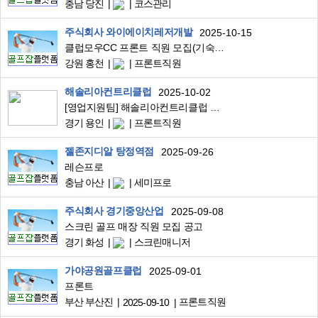
충남 당진
코스관리
주식회사 와이에이치레저개발
2025-10-15
클럽모우CC 프론트 직원 모집(기숙사 제공 / 식사 제공 / 유니폼 제공)
강원 홍천
프론트직원
해솔리아컨트리클럽
2025-10-02
[영업지원팀] 해솔리아컨트리클럽 프런트 채용공고
경기 용인
프론트직원
젤존지디알 탕정역점
2025-09-26
레슨프로
충남 아산
세미프로
주식회사 경기중앙산업
2025-09-08
스크린 골프 매장 직원 모집 공고
경기 화성
스크린매니저
가야공원골프클럽
2025-09-01
프론트
부산 부산진
프론트직원
2025-09-10