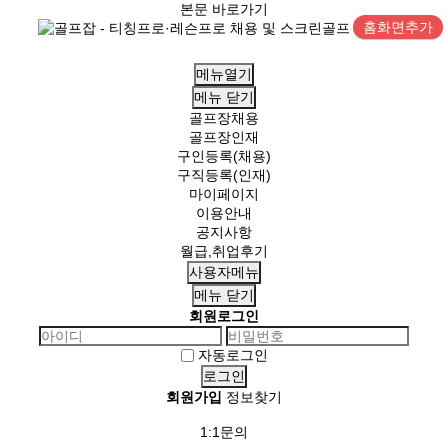
본문 바로가기
홈화면추가
메뉴열기
메뉴
닫기
골프장채용
골프장인재
구인등록(채용)
구직등록(인재)
마이페이지
이용안내
공지사항
월급,취업후기
사용자메뉴
메뉴
닫기
회원로그인
자동로그인
회원가입
정보찾기
1:1문의